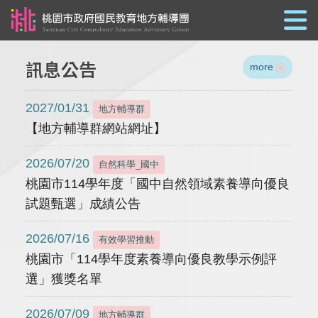
跳到主要內容
訊息公告
more
2027/01/31
地方輔導群
【地方輔導群網站網址】
2026/07/20
自然科學_國中
桃園市114學年度「國中自然領域素養導向優良
試題甄選」成績公告
2026/07/16
有效學習推動
桃園市「114學年度素養導向優良教學示例評
選」獲獎名單
2026/07/09
地方輔導群