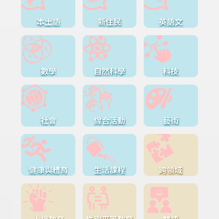
本土語
新住民
英語文
數學
自然科學
科技
社會
綜合活動
藝術
健康與體育
生活課程
跨領域
人權教育
性別平等教育
雙語