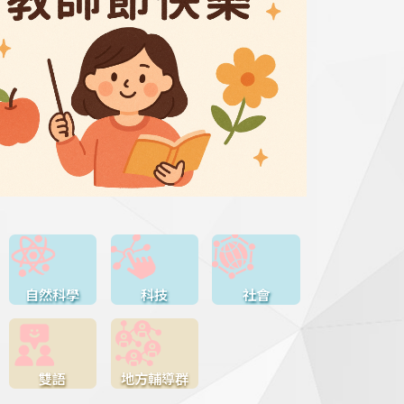
自然科學
科技
社會
雙語
地方輔導群