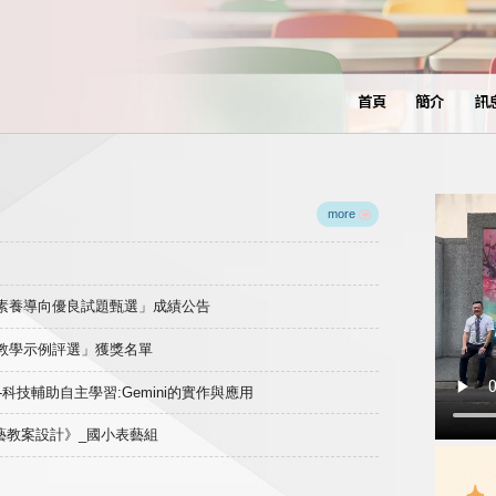
首頁
簡介
訊
more
域素養導向優良試題甄選」成績公告
良教學示例評選」獲獎名單
)-科技輔助自主學習:Gemini的實作與應用
表藝教案設計》_國小表藝組