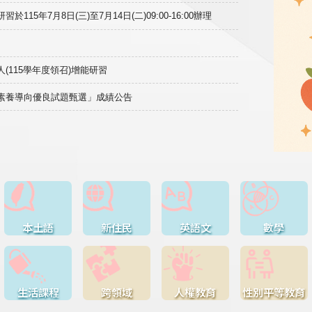
15年7月8日(三)至7月14日(二)09:00-16:00辦理
(115學年度領召)增能研習
域素養導向優良試題甄選」成績公告
本土語
新住民
英語文
數學
生活課程
跨領域
人權教育
性別平等教育