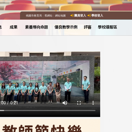
桃園市教育局
｜
舊網站
｜
網站地圖
團員登入
學校登入
息
成果
素養導向命題
優良教學示例
評審
學校填報區