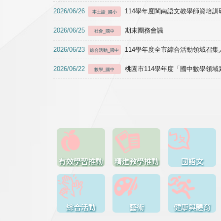
2026/06/26
114學年度閩南語文教學師資培訓研習於1
本土語_國小
2026/06/25
期末團務會議
社會_國中
2026/06/23
114學年度全市綜合活動領域召集人
綜合活動_國中
2026/06/22
桃園市114學年度「國中數學領
數學_國中
有效學習推動
精進教學推動
國語文
綜合活動
藝術
健康與體育