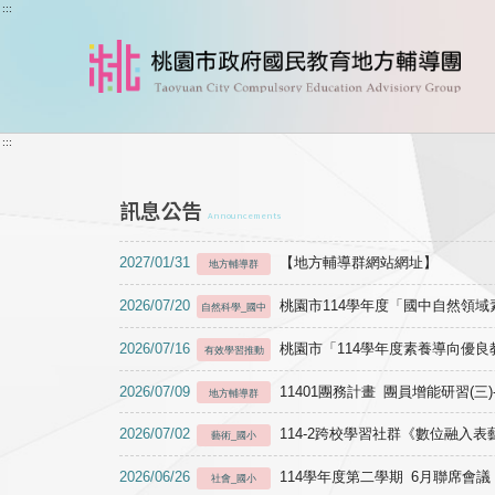
跳到主要內容
:::
:::
訊息公告
Announcements
2027/01/31
【地方輔導群網站網址】
地方輔導群
2026/07/20
桃園市114學年度「國中自然領
自然科學_國中
2026/07/16
桃園市「114學年度素養導向優
有效學習推動
2026/07/09
11401團務計畫 團員增能研習(三
地方輔導群
2026/07/02
114-2跨校學習社群《數位融入
藝術_國小
2026/06/26
114學年度第二學期 6月聯席會議
社會_國小