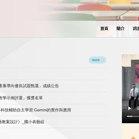
首頁
簡介
訊
more
域素養導向優良試題甄選」成績公告
良教學示例評選」獲獎名單
)-科技輔助自主學習:Gemini的實作與應用
表藝教案設計》_國小表藝組