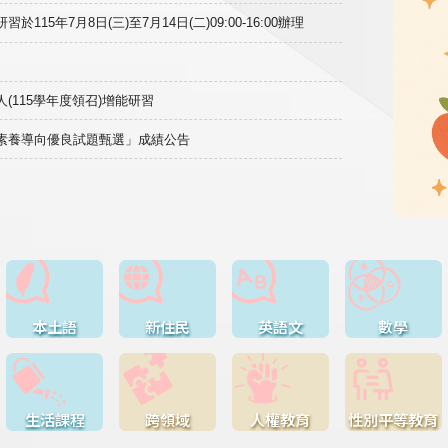
15年7月8日(三)至7月14日(二)09:00-16:00辦理
(115學年度領召)增能研習
域素養導向優良試題甄選」成績公告
本土語
新住民
英語文
數學
生活課程
跨領域
人權教育
性別平等教育