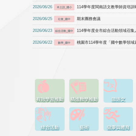
2026/06/26
114學年度閩南語文教學師資培訓研習於1
本土語_國小
2026/06/25
期末團務會議
社會_國中
2026/06/23
114學年度全市綜合活動領域召集人
綜合活動_國中
2026/06/22
桃園市114學年度「國中數學領
數學_國中
有效學習推動
精進教學推動
國語文
綜合活動
藝術
健康與體育