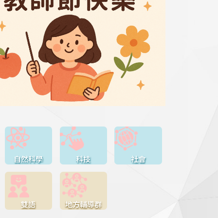
自然科學
科技
社會
雙語
地方輔導群