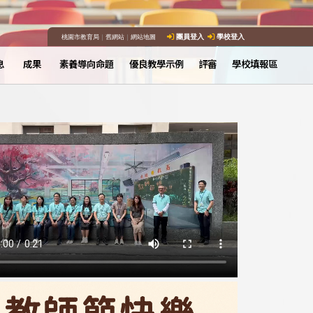
桃園市教育局
｜
舊網站
｜
網站地圖
團員登入
學校登入
息
成果
素養導向命題
優良教學示例
評審
學校填報區