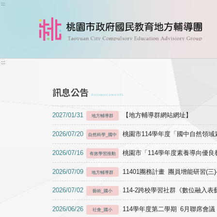
跳到主要內容
:::
:::
訊息公告
Announcements
2027/01/31
【地方輔導群網站網址】
地方輔導群
2026/07/20
桃園市114學年度「國中自然領
自然科學_國中
2026/07/16
桃園市「114學年度素養導向優
有效學習推動
2026/07/09
11401團務計畫 團員增能研習(三
地方輔導群
2026/07/02
114-2跨校學習社群《數位融入
藝術_國小
2026/06/26
114學年度第二學期 6月聯席會議
社會_國小