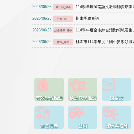
2026/06/26
114學年度閩南語文教學師資培訓研習於1
本土語_國小
2026/06/25
期末團務會議
社會_國中
2026/06/23
114學年度全市綜合活動領域召集人
綜合活動_國中
2026/06/22
桃園市114學年度「國中數學領
數學_國中
有效學習推動
精進教學推動
國語文
綜合活動
藝術
健康與體育