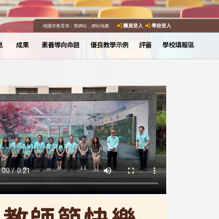
桃園市教育局
｜
舊網站
｜
網站地圖
團員登入
學校登入
息
成果
素養導向命題
優良教學示例
評審
學校填報區