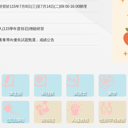
15年7月8日(三)至7月14日(二)09:00-16:00辦理
(115學年度領召)增能研習
域素養導向優良試題甄選」成績公告
本土語
新住民
英語文
數學
生活課程
跨領域
人權教育
性別平等教育