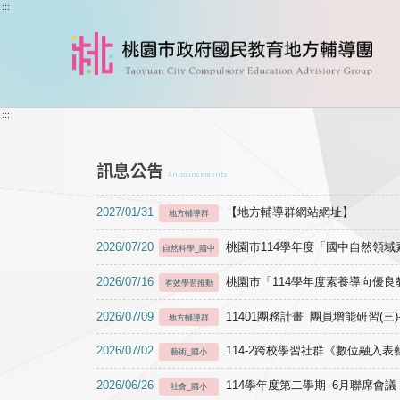
跳到主要內容
:::
:::
訊息公告
Announcements
2027/01/31
【地方輔導群網站網址】
地方輔導群
2026/07/20
桃園市114學年度「國中自然領
自然科學_國中
2026/07/16
桃園市「114學年度素養導向優
有效學習推動
2026/07/09
11401團務計畫 團員增能研習(三
地方輔導群
2026/07/02
114-2跨校學習社群《數位融入
藝術_國小
2026/06/26
114學年度第二學期 6月聯席會議
社會_國小