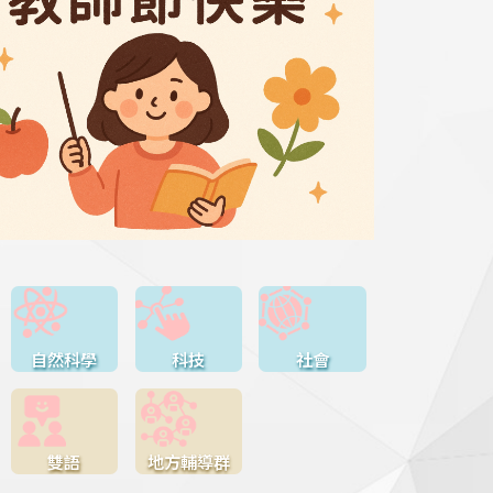
自然科學
科技
社會
雙語
地方輔導群