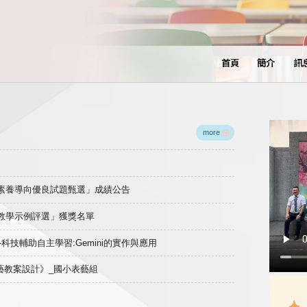
首頁
簡介
訊
more
域素養導向優良試題甄選」成績公告
良教學示例評選」獲獎名單
)-科技輔助自主學習:Gemini的實作與應用
表藝教案設計》_國小表藝組