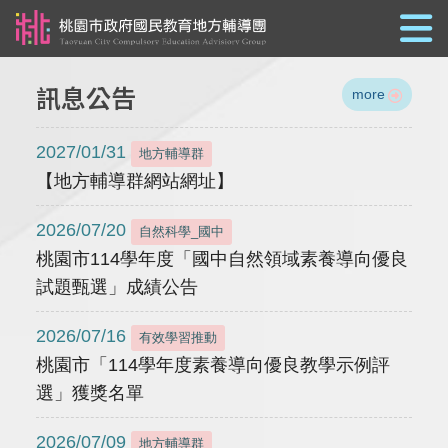
跳到主要內容
訊息公告
more
2027/01/31
地方輔導群
【地方輔導群網站網址】
2026/07/20
自然科學_國中
桃園市114學年度「國中自然領域素養導向優良
試題甄選」成績公告
2026/07/16
有效學習推動
桃園市「114學年度素養導向優良教學示例評
選」獲獎名單
2026/07/09
地方輔導群