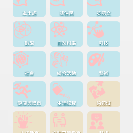
本土語
新住民
英語文
數學
自然科學
科技
社會
綜合活動
藝術
健康與體育
生活課程
跨領域
人權教育
性別平等教育
雙語