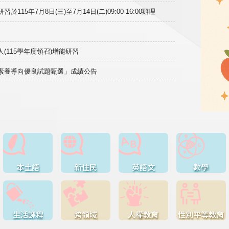
15年7月8日(三)至7月14日(二)09:00-16:00辦理
(115學年度領召)增能研習
域素養導向優良試題甄選」成績公告
本土語
新住民
英語文
數學
生活課程
跨領域
人權教育
性別平等教育