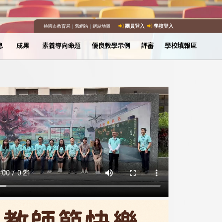
桃園市教育局
｜
舊網站
｜
網站地圖
團員登入
學校登入
息
成果
素養導向命題
優良教學示例
評審
學校填報區