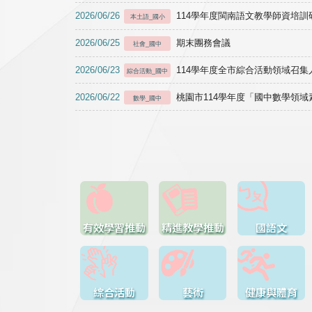
2026/06/26
114學年度閩南語文教學師資培訓研習於1
本土語_國小
2026/06/25
期末團務會議
社會_國中
2026/06/23
114學年度全市綜合活動領域召集人
綜合活動_國中
2026/06/22
桃園市114學年度「國中數學領
數學_國中
有效學習推動
精進教學推動
國語文
綜合活動
藝術
健康與體育