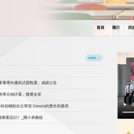
首頁
簡介
訊
more
域素養導向優良試題甄選」成績公告
良教學示例評選」獲獎名單
)-科技輔助自主學習:Gemini的實作與應用
表藝教案設計》_國小表藝組