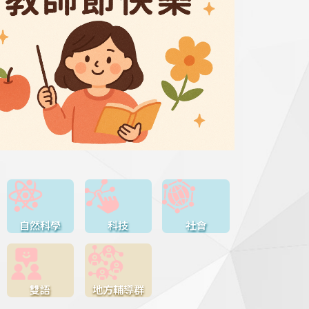
自然科學
科技
社會
雙語
地方輔導群