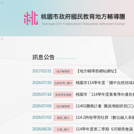
跳到主要內容
:::
:::
訊息公告
Announcements
2027/01/31
【地方輔導群網站網址】
地方輔導群
2026/07/20
桃園市114學年度「國中自然領
自然科學_國中
2026/07/16
桃園市「114學年度素養導向優
有效學習推動
2026/07/09
11401團務計畫 團員增能研習(三
地方輔導群
2026/07/02
114-2跨校學習社群《數位融入
藝術_國小
2026/06/26
114學年度第二學期 6月聯席會議
社會_國小