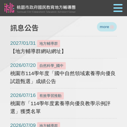
跳到主要內容
訊息公告
more
2027/01/31
地方輔導群
【地方輔導群網站網址】
2026/07/20
自然科學_國中
桃園市114學年度「國中自然領域素養導向優良
試題甄選」成績公告
2026/07/16
有效學習推動
桃園市「114學年度素養導向優良教學示例評
選」獲獎名單
2026/07/09
地方輔導群