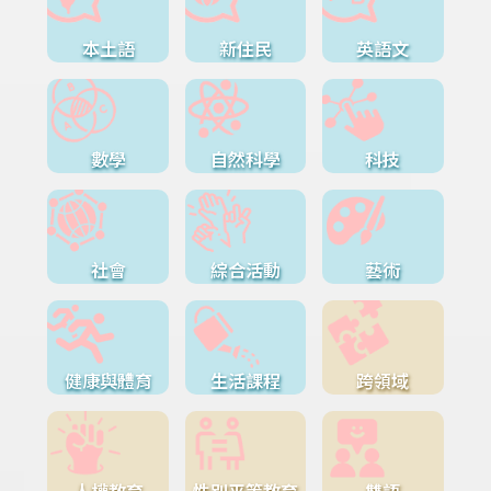
本土語
新住民
英語文
數學
自然科學
科技
社會
綜合活動
藝術
健康與體育
生活課程
跨領域
人權教育
性別平等教育
雙語