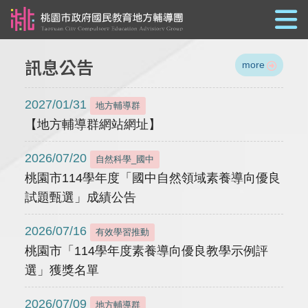
跳到主要內容
訊息公告
more
2027/01/31
地方輔導群
【地方輔導群網站網址】
2026/07/20
自然科學_國中
桃園市114學年度「國中自然領域素養導向優良
試題甄選」成績公告
2026/07/16
有效學習推動
桃園市「114學年度素養導向優良教學示例評
選」獲獎名單
2026/07/09
地方輔導群