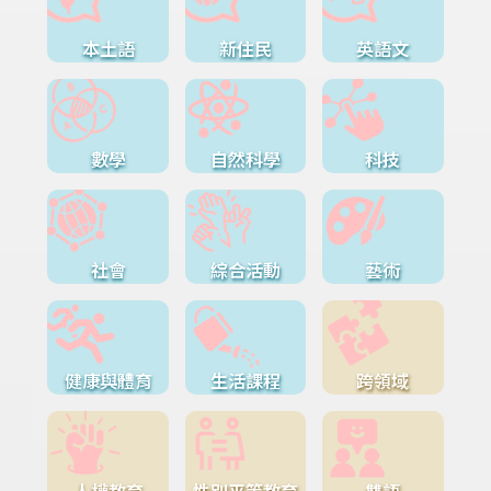
本土語
新住民
英語文
數學
自然科學
科技
社會
綜合活動
藝術
健康與體育
生活課程
跨領域
人權教育
性別平等教育
雙語