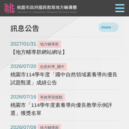
跳到主要內容
訊息公告
more
2027/01/31
地方輔導群
【地方輔導群網站網址】
2026/07/20
自然科學_國中
桃園市114學年度「國中自然領域素養導向優良
試題甄選」成績公告
2026/07/16
有效學習推動
桃園市「114學年度素養導向優良教學示例評
選」獲獎名單
2026/07/09
地方輔導群