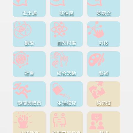
本土語
新住民
英語文
數學
自然科學
科技
社會
綜合活動
藝術
健康與體育
生活課程
跨領域
人權教育
性別平等教育
雙語