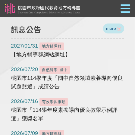
跳到主要內容
訊息公告
more
2027/01/31
地方輔導群
【地方輔導群網站網址】
2026/07/20
自然科學_國中
桃園市114學年度「國中自然領域素養導向優良
試題甄選」成績公告
2026/07/16
有效學習推動
桃園市「114學年度素養導向優良教學示例評
選」獲獎名單
2026/07/09
地方輔導群