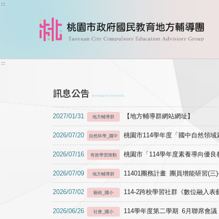
跳到主要內容
:::
:::
訊息公告
Announcements
2027/01/31
【地方輔導群網站網址】
地方輔導群
2026/07/20
桃園市114學年度「國中自然領
自然科學_國中
2026/07/16
桃園市「114學年度素養導向優
有效學習推動
2026/07/09
11401團務計畫 團員增能研習(三
地方輔導群
2026/07/02
114-2跨校學習社群《數位融入
藝術_國小
2026/06/26
114學年度第二學期 6月聯席會議
社會_國小