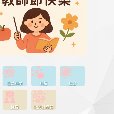
自然科學
科技
社會
雙語
地方輔導群