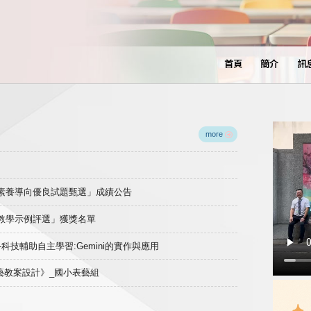
首頁
簡介
訊
more
域素養導向優良試題甄選」成績公告
良教學示例評選」獲獎名單
)-科技輔助自主學習:Gemini的實作與應用
表藝教案設計》_國小表藝組