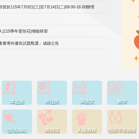
15年7月8日(三)至7月14日(二)09:00-16:00辦理
(115學年度領召)增能研習
域素養導向優良試題甄選」成績公告
本土語
新住民
英語文
數學
生活課程
跨領域
人權教育
性別平等教育