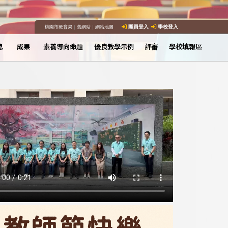
桃園市教育局
｜
舊網站
｜
網站地圖
團員登入
學校登入
息
成果
素養導向命題
優良教學示例
評審
學校填報區