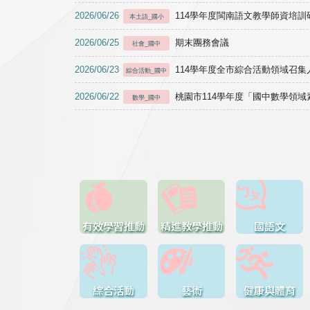
2026/06/26
114學年度閩南語文教學師資培訓研習於1
本土語_國小
2026/06/25
期末團務會議
社會_國中
2026/06/23
114學年度全市綜合活動領域召集人
綜合活動_國中
2026/06/22
桃園市114學年度「國中數學領
數學_國中
有效學習推動
精進教學推動
國語文
綜合活動
藝術
健康與體育