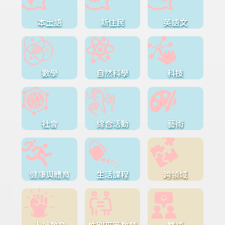
本土語
新住民
英語文
數學
自然科學
科技
社會
綜合活動
藝術
健康與體育
生活課程
跨領域
人權教育
性別平等教育
雙語