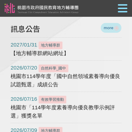
跳到主要內容
訊息公告
more
2027/01/31
地方輔導群
【地方輔導群網站網址】
2026/07/20
自然科學_國中
桃園市114學年度「國中自然領域素養導向優良
試題甄選」成績公告
2026/07/16
有效學習推動
桃園市「114學年度素養導向優良教學示例評
選」獲獎名單
2026/07/09
地方輔導群