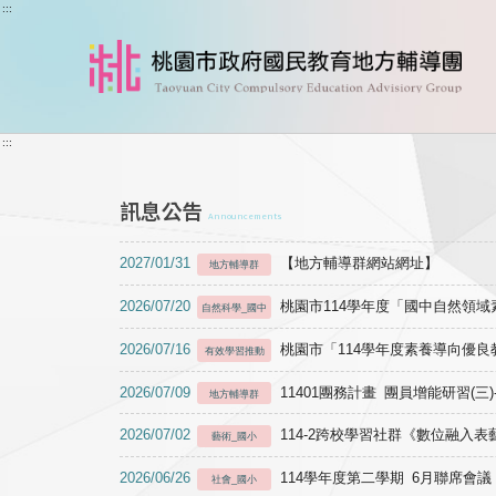
跳到主要內容
:::
:::
訊息公告
Announcements
2027/01/31
【地方輔導群網站網址】
地方輔導群
2026/07/20
桃園市114學年度「國中自然領
自然科學_國中
2026/07/16
桃園市「114學年度素養導向優
有效學習推動
2026/07/09
11401團務計畫 團員增能研習(三
地方輔導群
2026/07/02
114-2跨校學習社群《數位融入
藝術_國小
2026/06/26
114學年度第二學期 6月聯席會議
社會_國小