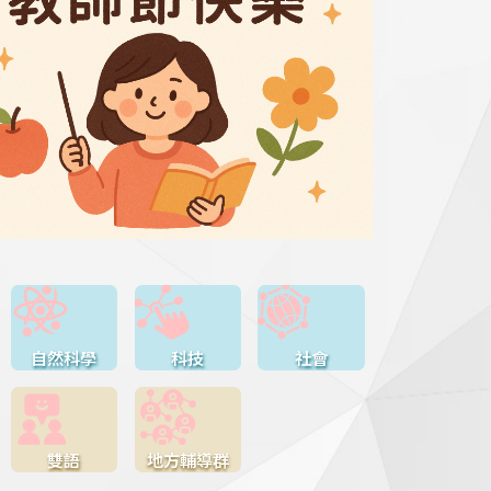
自然科學
科技
社會
雙語
地方輔導群