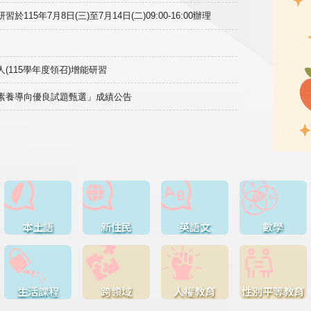
15年7月8日(三)至7月14日(二)09:00-16:00辦理
(115學年度領召)增能研習
域素養導向優良試題甄選」成績公告
本土語
新住民
英語文
數學
生活課程
跨領域
人權教育
性別平等教育