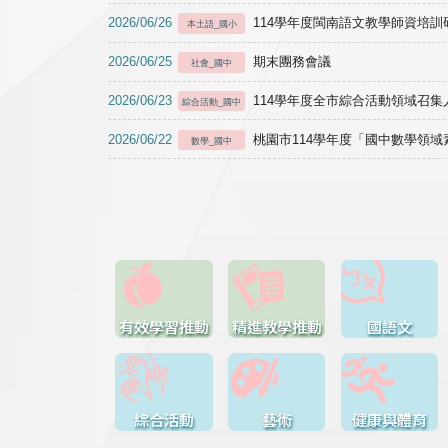
2026/06/26
114學年度閩南語文教學師資培訓研習於1
本土語_國小
2026/06/25
期末團務會議
社會_國中
2026/06/23
114學年度全市綜合活動領域召集人
綜合活動_國中
2026/06/22
桃園市114學年度「國中數學領
數學_國中
有效學習推動
精進教學推動
國語文
綜合活動
藝術
健康與體育