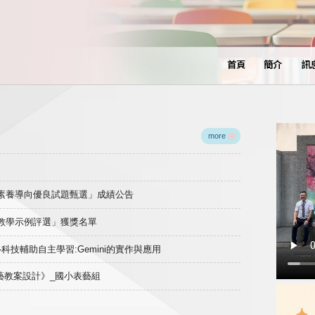
首頁
簡介
訊
more
域素養導向優良試題甄選」成績公告
良教學示例評選」獲獎名單
)-科技輔助自主學習:Gemini的實作與應用
表藝教案設計》_國小表藝組