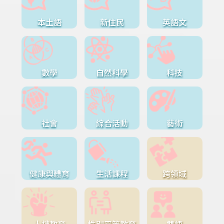
本土語
新住民
英語文
數學
自然科學
科技
社會
綜合活動
藝術
健康與體育
生活課程
跨領域
人權教育
性別平等教育
雙語