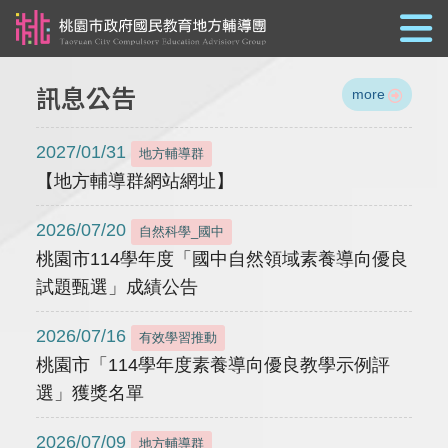
跳到主要內容
訊息公告
more
2027/01/31
地方輔導群
【地方輔導群網站網址】
2026/07/20
自然科學_國中
桃園市114學年度「國中自然領域素養導向優良
試題甄選」成績公告
2026/07/16
有效學習推動
桃園市「114學年度素養導向優良教學示例評
選」獲獎名單
2026/07/09
地方輔導群