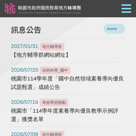
跳到主要內容
訊息公告
more
2027/01/31
地方輔導群
【地方輔導群網站網址】
2026/07/20
自然科學_國中
桃園市114學年度「國中自然領域素養導向優良
試題甄選」成績公告
2026/07/16
有效學習推動
桃園市「114學年度素養導向優良教學示例評
選」獲獎名單
2026/07/09
地方輔導群