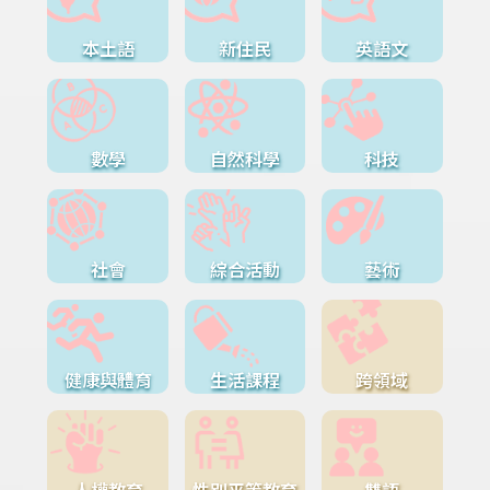
本土語
新住民
英語文
數學
自然科學
科技
社會
綜合活動
藝術
健康與體育
生活課程
跨領域
人權教育
性別平等教育
雙語