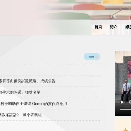
首頁
簡介
訊
more
域素養導向優良試題甄選」成績公告
良教學示例評選」獲獎名單
)-科技輔助自主學習:Gemini的實作與應用
表藝教案設計》_國小表藝組