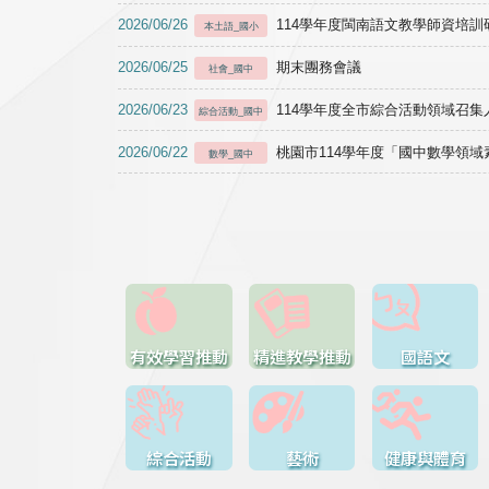
2026/06/26
114學年度閩南語文教學師資培訓研習於1
本土語_國小
2026/06/25
期末團務會議
社會_國中
2026/06/23
114學年度全市綜合活動領域召集人
綜合活動_國中
2026/06/22
桃園市114學年度「國中數學領
數學_國中
有效學習推動
精進教學推動
國語文
綜合活動
藝術
健康與體育