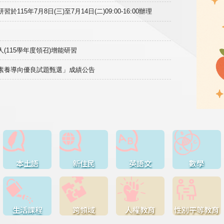
15年7月8日(三)至7月14日(二)09:00-16:00辦理
(115學年度領召)增能研習
域素養導向優良試題甄選」成績公告
本土語
新住民
英語文
數學
生活課程
跨領域
人權教育
性別平等教育