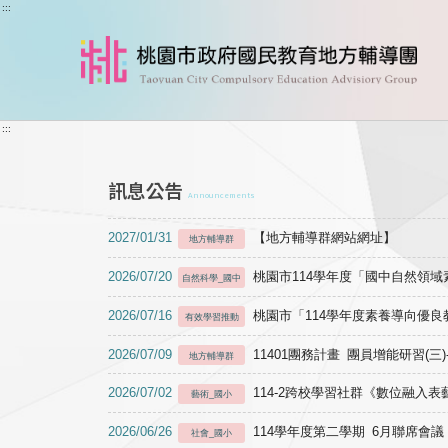
跳到主要內容
:::
:::
訊息公告
Announcements
2027/01/31
【地方輔導群網站網址】
地方輔導群
2026/07/20
桃園市114學年度「國中自然領
自然科學_國中
2026/07/16
桃園市「114學年度素養導向優
有效學習推動
2026/07/09
11401團務計畫 團員增能研習(三
地方輔導群
2026/07/02
114-2跨校學習社群《數位融入
藝術_國小
2026/06/26
114學年度第二學期 6月聯席會議
社會_國小