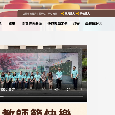
桃園市教育局
｜
舊網站
｜
網站地圖
團員登入
學校登入
息
成果
素養導向命題
優良教學示例
評審
學校填報區