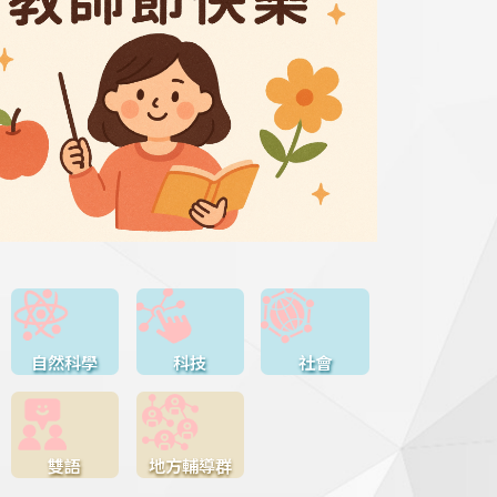
自然科學
科技
社會
雙語
地方輔導群