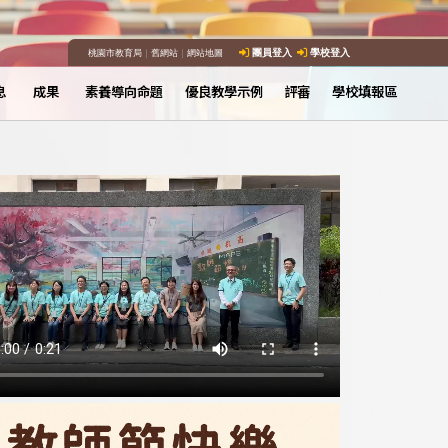
桃園市教育局
｜
舊網站
｜
網站地圖
團員登入
學校登入
息
成果
素養導向命題
優良教學示例
評審
學校填報區