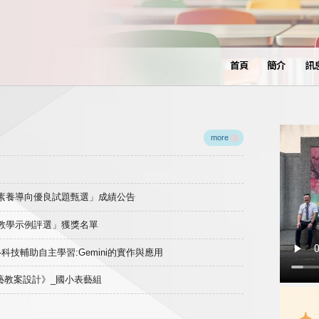
首頁
簡介
訊
more
域素養導向優良試題甄選」成績公告
良教學示例評選」獲獎名單
)-科技輔助自主學習:Gemini的實作與應用
表藝教案設計》_國小表藝組