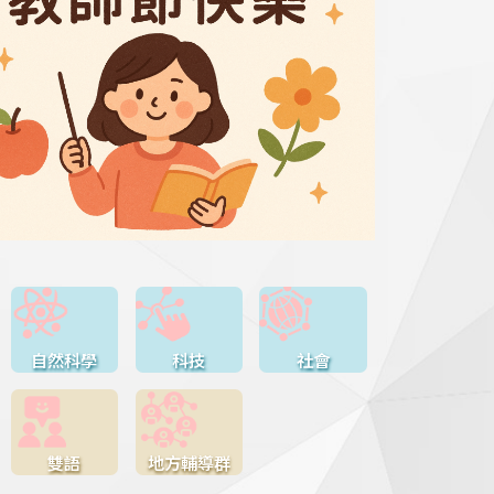
自然科學
科技
社會
雙語
地方輔導群