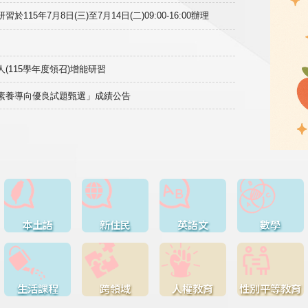
15年7月8日(三)至7月14日(二)09:00-16:00辦理
(115學年度領召)增能研習
域素養導向優良試題甄選」成績公告
本土語
新住民
英語文
數學
生活課程
跨領域
人權教育
性別平等教育