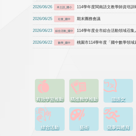
2026/06/26
114學年度閩南語文教學師資培訓研習於1
本土語_國小
2026/06/25
期末團務會議
社會_國中
2026/06/23
114學年度全市綜合活動領域召集人
綜合活動_國中
2026/06/22
桃園市114學年度「國中數學領
數學_國中
有效學習推動
精進教學推動
國語文
綜合活動
藝術
健康與體育