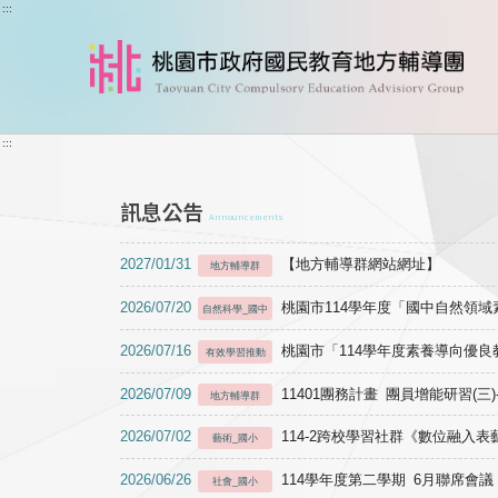
跳到主要內容
:::
:::
訊息公告
Announcements
2027/01/31
【地方輔導群網站網址】
地方輔導群
2026/07/20
桃園市114學年度「國中自然領
自然科學_國中
2026/07/16
桃園市「114學年度素養導向優
有效學習推動
2026/07/09
11401團務計畫 團員增能研習(三
地方輔導群
2026/07/02
114-2跨校學習社群《數位融入
藝術_國小
2026/06/26
114學年度第二學期 6月聯席會議
社會_國小