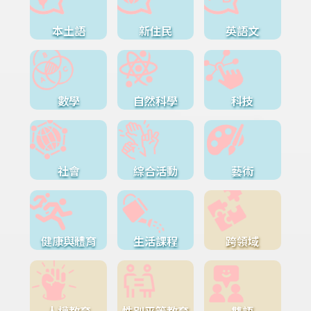
本土語
新住民
英語文
數學
自然科學
科技
社會
綜合活動
藝術
健康與體育
生活課程
跨領域
人權教育
性別平等教育
雙語