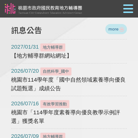
跳到主要內容
訊息公告
more
2027/01/31
地方輔導群
【地方輔導群網站網址】
2026/07/20
自然科學_國中
桃園市114學年度「國中自然領域素養導向優良
試題甄選」成績公告
2026/07/16
有效學習推動
桃園市「114學年度素養導向優良教學示例評
選」獲獎名單
2026/07/09
地方輔導群