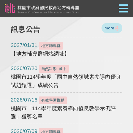
跳到主要內容
訊息公告
more
2027/01/31
地方輔導群
【地方輔導群網站網址】
2026/07/20
自然科學_國中
桃園市114學年度「國中自然領域素養導向優良
試題甄選」成績公告
2026/07/16
有效學習推動
桃園市「114學年度素養導向優良教學示例評
選」獲獎名單
2026/07/09
地方輔導群