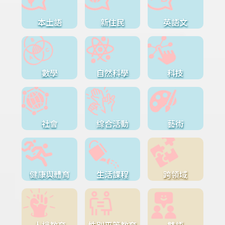
本土語
新住民
英語文
數學
自然科學
科技
社會
綜合活動
藝術
健康與體育
生活課程
跨領域
人權教育
性別平等教育
雙語