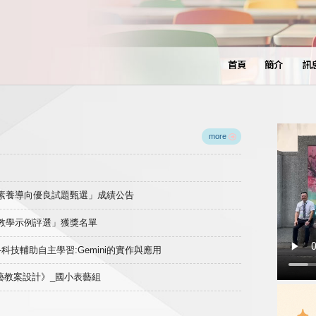
首頁
簡介
訊
more
域素養導向優良試題甄選」成績公告
良教學示例評選」獲獎名單
)-科技輔助自主學習:Gemini的實作與應用
表藝教案設計》_國小表藝組