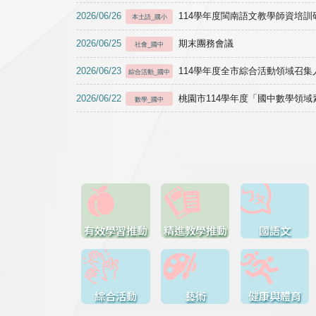
2026/06/26
114學年度閩南語文教學師資培訓研習於1
本土語_國小
2026/06/25
期末團務會議
社會_國中
2026/06/23
114學年度全市綜合活動領域召集人
綜合活動_國中
2026/06/22
桃園市114學年度「國中數學領
數學_國中
有效學習推動
精進教學推動
國語文
綜合活動
藝術
健康與體育