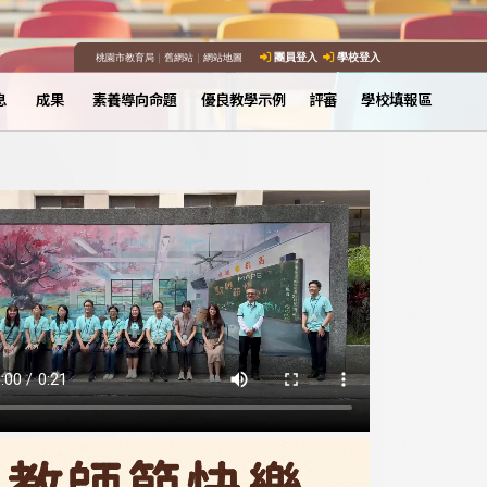
桃園市教育局
｜
舊網站
｜
網站地圖
團員登入
學校登入
息
成果
素養導向命題
優良教學示例
評審
學校填報區