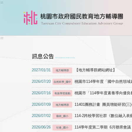
跳到主要內容
:::
:::
訊息公告
Announcements
2027/01/31
【地方輔導群網站網址】
地方輔導群
2026/07/20
桃園市114學年度「國中自然領
自然科學_國中
2026/07/16
桃園市「114學年度素養導向優
有效學習推動
2026/07/09
11401團務計畫 團員增能研習(三
地方輔導群
2026/07/02
114-2跨校學習社群《數位融入
藝術_國小
2026/06/26
114學年度第二學期 6月聯席會議
社會_國小