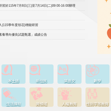
15年7月8日(三)至7月14日(二)09:00-16:00辦理
(115學年度領召)增能研習
域素養導向優良試題甄選」成績公告
本土語
新住民
英語文
數學
生活課程
跨領域
人權教育
性別平等教育