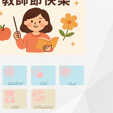
自然科學
科技
社會
雙語
地方輔導群