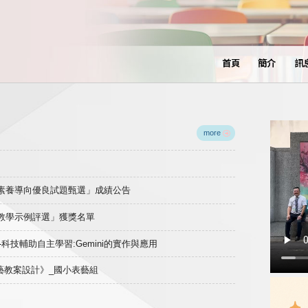
首頁
簡介
訊
more
域素養導向優良試題甄選」成績公告
良教學示例評選」獲獎名單
)-科技輔助自主學習:Gemini的實作與應用
表藝教案設計》_國小表藝組