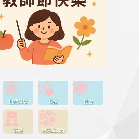
自然科學
科技
社會
雙語
地方輔導群