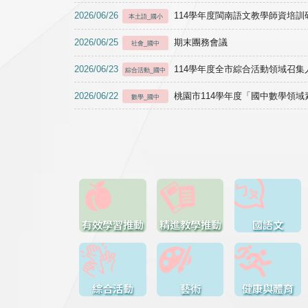
2026/06/26
114學年度閩南語文教學師資培訓研習於1
本土語_國小
2026/06/25
期末團務會議
社會_國中
2026/06/23
114學年度全市綜合活動領域召集人
綜合活動_國中
2026/06/22
桃園市114學年度「國中數學領
數學_國中
有效學習推動
精進教學推動
國語文
綜合活動
藝術
健康與體育