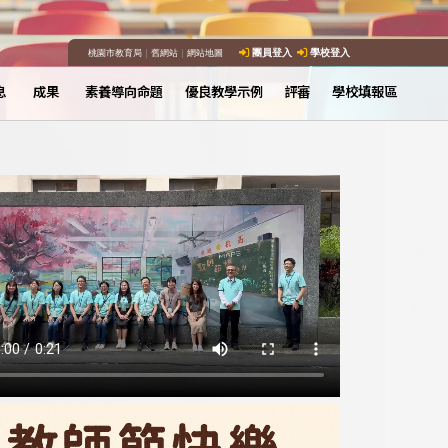
桃園市教育局
｜
舊網站
｜
網站地圖
團員登入
學校登入
息
成果
素養導向命題
優良教學示例
評審
學校填報區