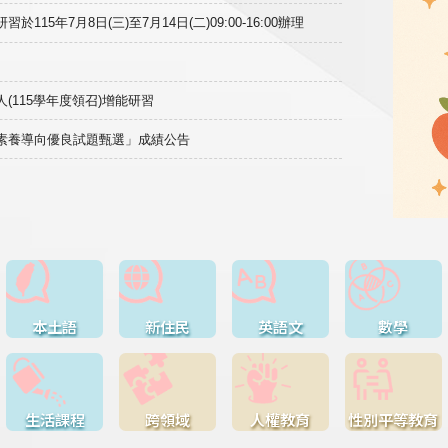
15年7月8日(三)至7月14日(二)09:00-16:00辦理
(115學年度領召)增能研習
域素養導向優良試題甄選」成績公告
本土語
新住民
英語文
數學
生活課程
跨領域
人權教育
性別平等教育