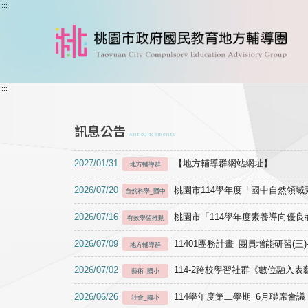
跳到主要內容
:::
:::
訊息公告
Announcements
2027/01/31
【地方輔導群網站網址】
地方輔導群
2026/07/20
桃園市114學年度「國中自然領
自然科學_國中
2026/07/16
桃園市「114學年度素養導向優
有效學習推動
2026/07/09
11401團務計畫 團員增能研習(三
地方輔導群
2026/07/02
114-2跨校學習社群《數位融入
藝術_國小
2026/06/26
114學年度第二學期 6月聯席會議
社會_國小