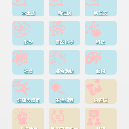
本土語
新住民
英語文
數學
自然科學
科技
社會
綜合活動
藝術
健康與體育
生活課程
跨領域
人權教育
性別平等教育
雙語