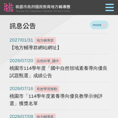
跳到主要內容
訊息公告
more
2027/01/31
地方輔導群
【地方輔導群網站網址】
2026/07/20
自然科學_國中
桃園市114學年度「國中自然領域素養導向優良
試題甄選」成績公告
2026/07/16
有效學習推動
桃園市「114學年度素養導向優良教學示例評
選」獲獎名單
2026/07/09
地方輔導群