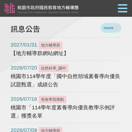
跳到主要內容
訊息公告
more
2027/01/31
地方輔導群
【地方輔導群網站網址】
2026/07/20
自然科學_國中
桃園市114學年度「國中自然領域素養導向優良
試題甄選」成績公告
2026/07/16
有效學習推動
桃園市「114學年度素養導向優良教學示例評
選」獲獎名單
2026/07/09
地方輔導群