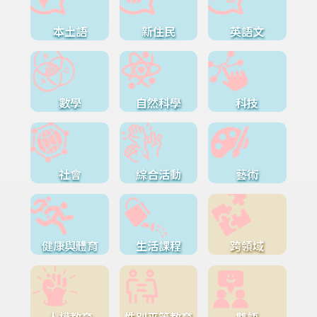
本土語
新住民
英語文
數學
自然科學
科技
社會
綜合活動
藝術
健康與體育
生活課程
跨領域
人權教育
性別平等教育
雙語