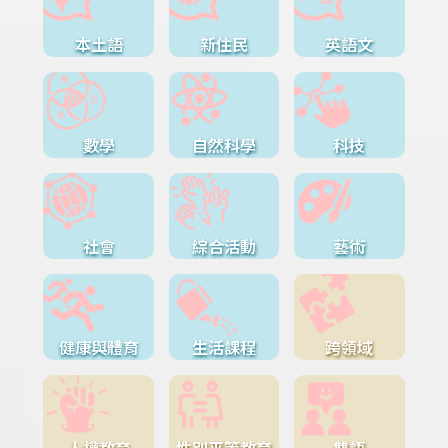
本土語
新住民
英語文
數學
自然科學
科技
社會
綜合活動
藝術
健康與體育
生活課程
跨領域
人權教育
性別平等教育
雙語