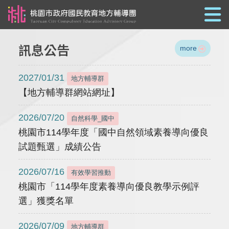
跳到主要內容
訊息公告
more
2027/01/31
地方輔導群
【地方輔導群網站網址】
2026/07/20
自然科學_國中
桃園市114學年度「國中自然領域素養導向優良
試題甄選」成績公告
2026/07/16
有效學習推動
桃園市「114學年度素養導向優良教學示例評
選」獲獎名單
2026/07/09
地方輔導群