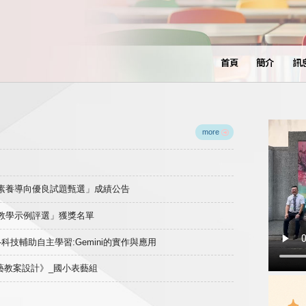
首頁
簡介
訊
more
域素養導向優良試題甄選」成績公告
良教學示例評選」獲獎名單
)-科技輔助自主學習:Gemini的實作與應用
表藝教案設計》_國小表藝組