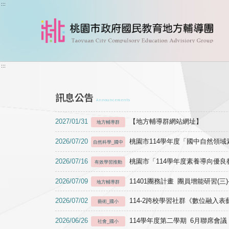
跳到主要內容
:::
:::
訊息公告
Announcements
2027/01/31
【地方輔導群網站網址】
地方輔導群
2026/07/20
桃園市114學年度「國中自然領
自然科學_國中
2026/07/16
桃園市「114學年度素養導向優
有效學習推動
2026/07/09
11401團務計畫 團員增能研習(三
地方輔導群
2026/07/02
114-2跨校學習社群《數位融入
藝術_國小
2026/06/26
114學年度第二學期 6月聯席會議
社會_國小