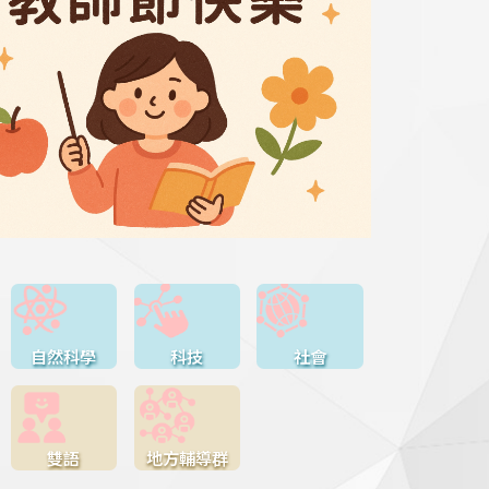
自然科學
科技
社會
雙語
地方輔導群