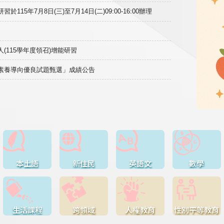
15年7月8日(三)至7月14日(二)09:00-16:00辦理
(115學年度領召)增能研習
域素養導向優良試題甄選」成績公告
本土語
新住民
英語文
數學
生活課程
跨領域
人權教育
性別平等教育