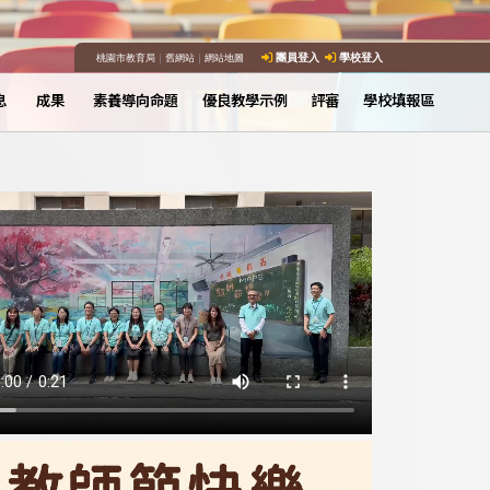
桃園市教育局
｜
舊網站
｜
網站地圖
團員登入
學校登入
息
成果
素養導向命題
優良教學示例
評審
學校填報區