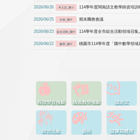
2026/06/26
114學年度閩南語文教學師資培訓研習於1
本土語_國小
2026/06/25
期末團務會議
社會_國中
2026/06/23
114學年度全市綜合活動領域召集人
綜合活動_國中
2026/06/22
桃園市114學年度「國中數學領
數學_國中
有效學習推動
精進教學推動
國語文
綜合活動
藝術
健康與體育