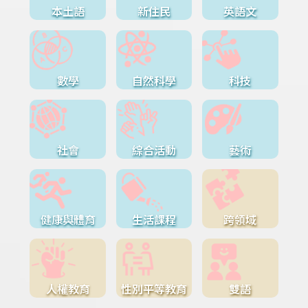
本土語
新住民
英語文
數學
自然科學
科技
社會
綜合活動
藝術
健康與體育
生活課程
跨領域
人權教育
性別平等教育
雙語