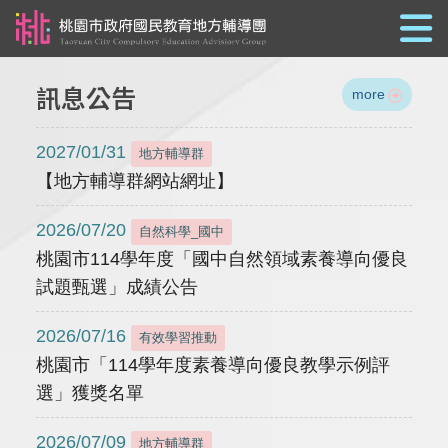
跳到主要內容
訊息公告
more
2027/01/31
地方輔導群
【地方輔導群網站網址】
2026/07/20
自然科學_國中
桃園市114學年度「國中自然領域素養導向優良
試題甄選」成績公告
2026/07/16
有效學習推動
桃園市「114學年度素養導向優良教學示例評
選」獲獎名單
2026/07/09
地方輔導群