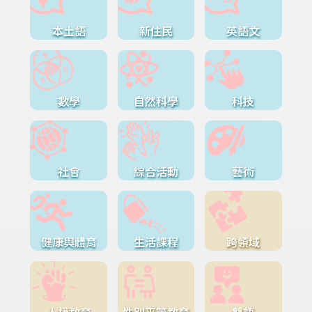
本土語
新住民
英語文
數學
自然科學
科技
社會
綜合活動
藝術
健康與體育
生活課程
跨領域
人權教育
性別平等教育
雙語