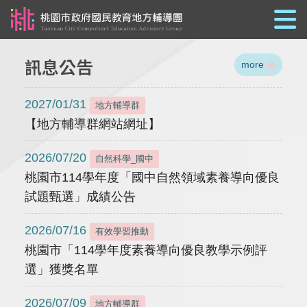
跳到主要內容
訊息公告
more
2027/01/31
地方輔導群
【地方輔導群網站網址】
2026/07/20
自然科學_國中
桃園市114學年度「國中自然領域素養導向優良
試題甄選」成績公告
2026/07/16
有效學習推動
桃園市「114學年度素養導向優良教學示例評
選」獲獎名單
2026/07/09
地方輔導群