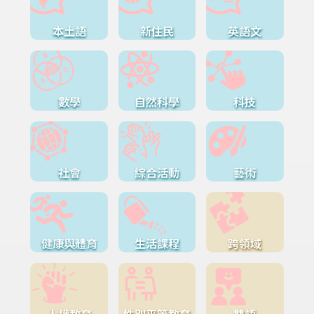
本土語
新住民
英語文
數學
自然科學
科技
社會
綜合活動
藝術
健康與體育
生活課程
跨領域
人權教育
性別平等教育
雙語