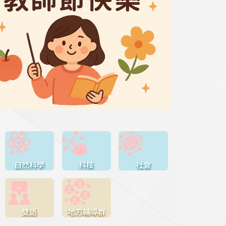
自然科學
科技
社會
雙語
地方輔導群