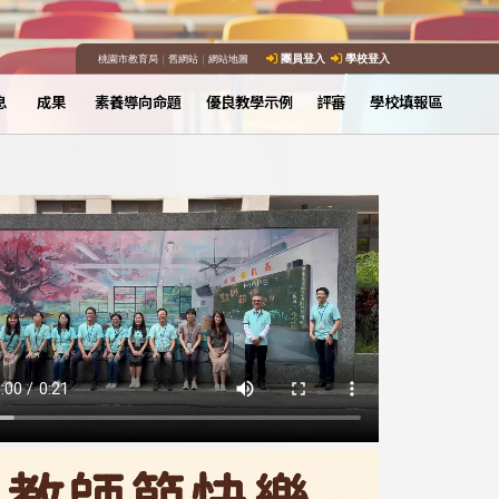
桃園市教育局
｜
舊網站
｜
網站地圖
團員登入
學校登入
息
成果
素養導向命題
優良教學示例
評審
學校填報區