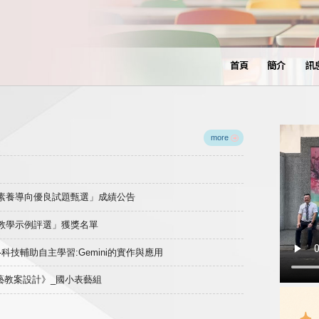
首頁
簡介
訊
more
域素養導向優良試題甄選」成績公告
良教學示例評選」獲獎名單
)-科技輔助自主學習:Gemini的實作與應用
表藝教案設計》_國小表藝組