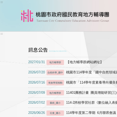
跳到主要內容
:::
:::
訊息公告
Announcements
2027/01/31
【地方輔導群網站網址】
地方輔導群
2026/07/20
桃園市114學年度「國中自然領
自然科學_國中
2026/07/16
桃園市「114學年度素養導向優
有效學習推動
2026/07/09
11401團務計畫 團員增能研習(三
地方輔導群
2026/07/02
114-2跨校學習社群《數位融入
藝術_國小
2026/06/26
114學年度第二學期 6月聯席會議
社會_國小