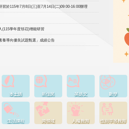
15年7月8日(三)至7月14日(二)09:00-16:00辦理
(115學年度領召)增能研習
域素養導向優良試題甄選」成績公告
本土語
新住民
英語文
數學
生活課程
跨領域
人權教育
性別平等教育