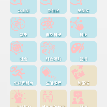
本土語
新住民
英語文
數學
自然科學
科技
社會
綜合活動
藝術
健康與體育
生活課程
跨領域
人權教育
性別平等教育
雙語