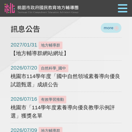
跳到主要內容
訊息公告
more
2027/01/31
地方輔導群
【地方輔導群網站網址】
2026/07/20
自然科學_國中
桃園市114學年度「國中自然領域素養導向優良
試題甄選」成績公告
2026/07/16
有效學習推動
桃園市「114學年度素養導向優良教學示例評
選」獲獎名單
2026/07/09
地方輔導群