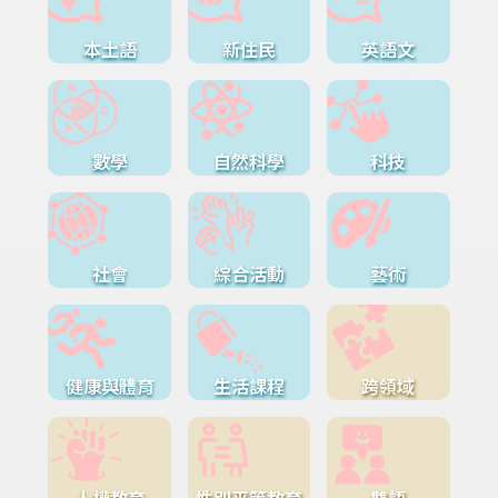
本土語
新住民
英語文
數學
自然科學
科技
社會
綜合活動
藝術
健康與體育
生活課程
跨領域
人權教育
性別平等教育
雙語