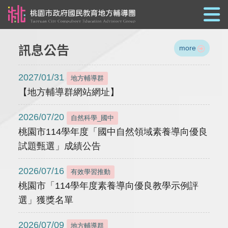
跳到主要內容
訊息公告
more
2027/01/31
地方輔導群
【地方輔導群網站網址】
2026/07/20
自然科學_國中
桃園市114學年度「國中自然領域素養導向優良
試題甄選」成績公告
2026/07/16
有效學習推動
桃園市「114學年度素養導向優良教學示例評
選」獲獎名單
2026/07/09
地方輔導群