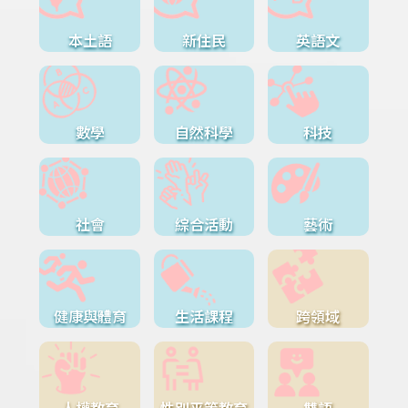
本土語
新住民
英語文
數學
自然科學
科技
社會
綜合活動
藝術
健康與體育
生活課程
跨領域
人權教育
性別平等教育
雙語