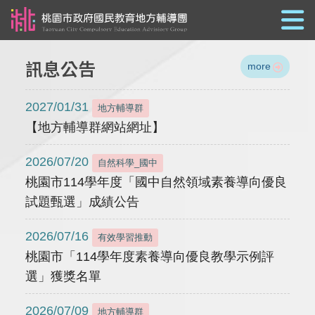
跳到主要內容
訊息公告
more
2027/01/31
地方輔導群
【地方輔導群網站網址】
2026/07/20
自然科學_國中
桃園市114學年度「國中自然領域素養導向優良
試題甄選」成績公告
2026/07/16
有效學習推動
桃園市「114學年度素養導向優良教學示例評
選」獲獎名單
2026/07/09
地方輔導群