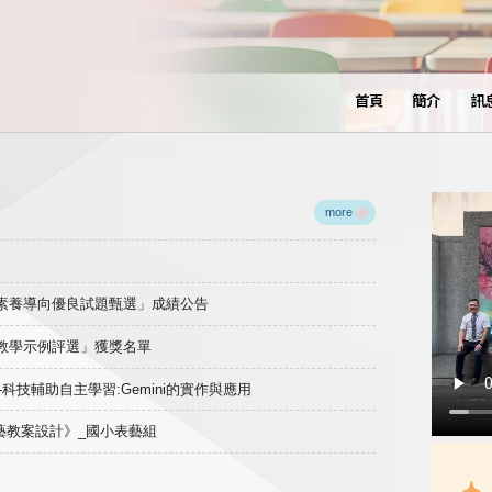
首頁
簡介
訊
more
域素養導向優良試題甄選」成績公告
良教學示例評選」獲獎名單
)-科技輔助自主學習:Gemini的實作與應用
表藝教案設計》_國小表藝組