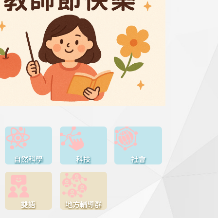
自然科學
科技
社會
雙語
地方輔導群