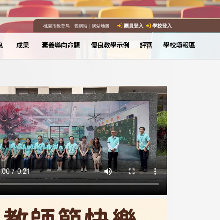
桃園市教育局
｜
舊網站
｜
網站地圖
團員登入
學校登入
息
成果
素養導向命題
優良教學示例
評審
學校填報區