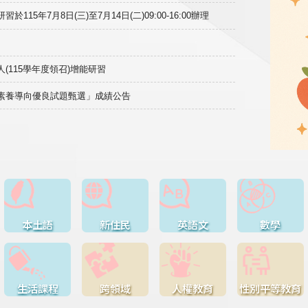
15年7月8日(三)至7月14日(二)09:00-16:00辦理
(115學年度領召)增能研習
域素養導向優良試題甄選」成績公告
本土語
新住民
英語文
數學
生活課程
跨領域
人權教育
性別平等教育