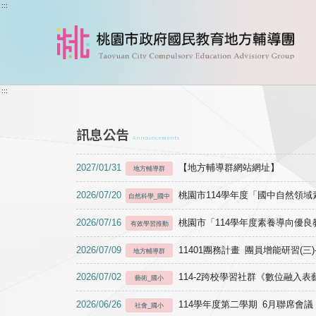
跳到主要內容
:::
:::
訊息公告
Announcements
2027/01/31
【地方輔導群網站網址】
地方輔導群
2026/07/20
桃園市114學年度「國中自然領
自然科學_國中
2026/07/16
桃園市「114學年度素養導向優
有效學習推動
2026/07/09
11401團務計畫 團員增能研習(三
地方輔導群
2026/07/02
114-2跨校學習社群《數位融入
藝術_國小
2026/06/26
114學年度第二學期 6月聯席會議
社會_國小