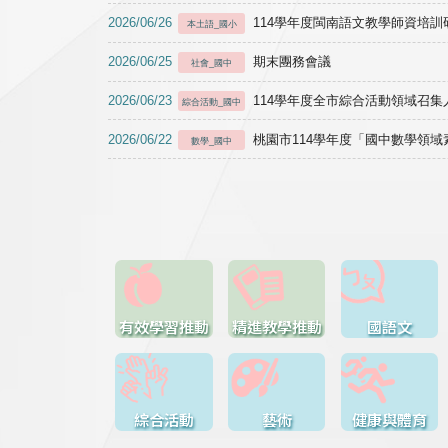
2026/06/26
114學年度閩南語文教學師資培訓研習於1
本土語_國小
2026/06/25
期末團務會議
社會_國中
2026/06/23
114學年度全市綜合活動領域召集人
綜合活動_國中
2026/06/22
桃園市114學年度「國中數學領
數學_國中
有效學習推動
精進教學推動
國語文
綜合活動
藝術
健康與體育