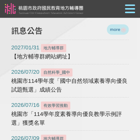
跳到主要內容
訊息公告
more
2027/01/31
地方輔導群
【地方輔導群網站網址】
2026/07/20
自然科學_國中
桃園市114學年度「國中自然領域素養導向優良
試題甄選」成績公告
2026/07/16
有效學習推動
桃園市「114學年度素養導向優良教學示例評
選」獲獎名單
2026/07/09
地方輔導群