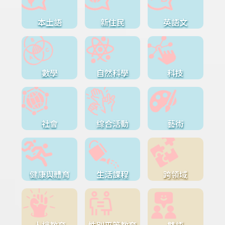
本土語
新住民
英語文
數學
自然科學
科技
社會
綜合活動
藝術
健康與體育
生活課程
跨領域
人權教育
性別平等教育
雙語