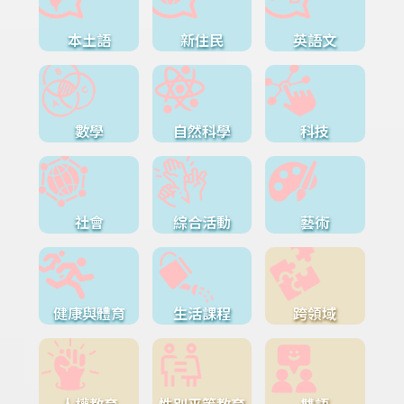
本土語
新住民
英語文
數學
自然科學
科技
社會
綜合活動
藝術
健康與體育
生活課程
跨領域
人權教育
性別平等教育
雙語