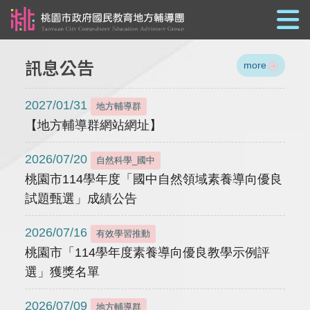
跳到主要內容
訊息公告
more
2027/01/31
地方輔導群
【地方輔導群網站網址】
2026/07/20
自然科學_國中
桃園市114學年度「國中自然領域素養導向優良
試題甄選」成績公告
2026/07/16
有效學習推動
桃園市「114學年度素養導向優良教學示例評
選」獲獎名單
2026/07/09
地方輔導群