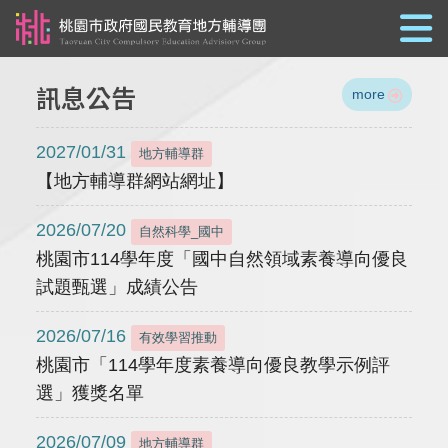
跳到主要內容
訊息公告
more
2027/01/31
地方輔導群
【地方輔導群網站網址】
2026/07/20
自然科學_國中
桃園市114學年度「國中自然領域素養導向優良
試題甄選」成績公告
2026/07/16
有效學習推動
桃園市「114學年度素養導向優良教學示例評
選」獲獎名單
2026/07/09
地方輔導群