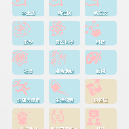
本土語
新住民
英語文
數學
自然科學
科技
社會
綜合活動
藝術
健康與體育
生活課程
跨領域
人權教育
性別平等教育
雙語