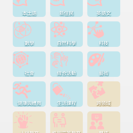
本土語
新住民
英語文
數學
自然科學
科技
社會
綜合活動
藝術
健康與體育
生活課程
跨領域
人權教育
性別平等教育
雙語