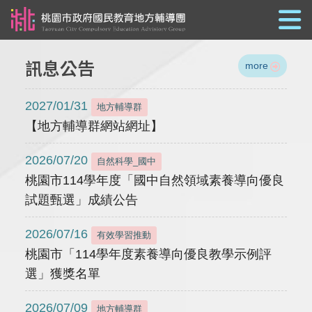
跳到主要內容
訊息公告
more
2027/01/31
地方輔導群
【地方輔導群網站網址】
2026/07/20
自然科學_國中
桃園市114學年度「國中自然領域素養導向優良
試題甄選」成績公告
2026/07/16
有效學習推動
桃園市「114學年度素養導向優良教學示例評
選」獲獎名單
2026/07/09
地方輔導群