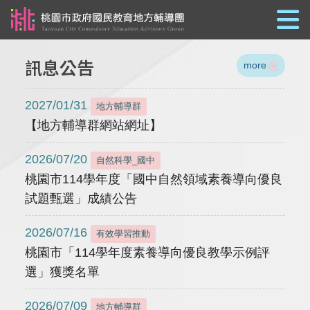
跳到主要內容
訊息公告
more
2027/01/31
地方輔導群
【地方輔導群網站網址】
2026/07/20
自然科學_國中
桃園市114學年度「國中自然領域素養導向優良
試題甄選」成績公告
2026/07/16
有效學習推動
桃園市「114學年度素養導向優良教學示例評
選」獲獎名單
2026/07/09
地方輔導群