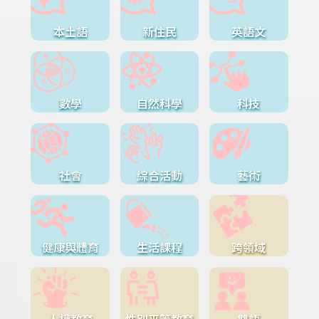
本土語
新住民
英語文
數學
自然科學
科技
社會
綜合活動
藝術
健康與體育
生活課程
跨領域
人權教育
性別平等教育
雙語