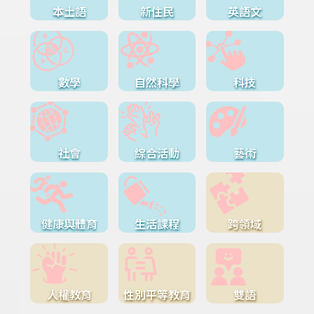
本土語
新住民
英語文
數學
自然科學
科技
社會
綜合活動
藝術
健康與體育
生活課程
跨領域
人權教育
性別平等教育
雙語