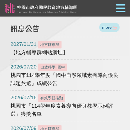
跳到主要內容
訊息公告
more
2027/01/31
地方輔導群
【地方輔導群網站網址】
2026/07/20
自然科學_國中
桃園市114學年度「國中自然領域素養導向優良
試題甄選」成績公告
2026/07/16
有效學習推動
桃園市「114學年度素養導向優良教學示例評
選」獲獎名單
2026/07/09
地方輔導群