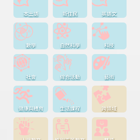
本土語
新住民
英語文
數學
自然科學
科技
社會
綜合活動
藝術
健康與體育
生活課程
跨領域
人權教育
性別平等教育
雙語