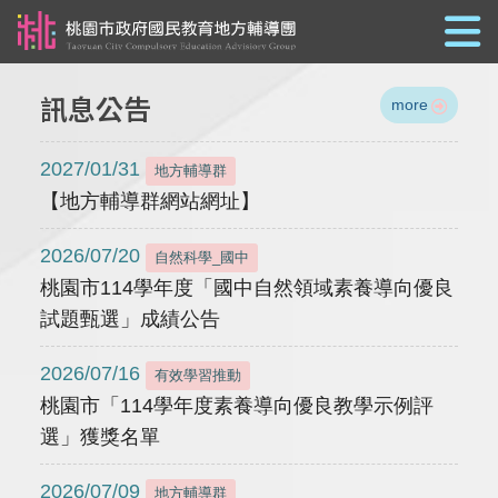
跳到主要內容
訊息公告
more
2027/01/31
地方輔導群
【地方輔導群網站網址】
2026/07/20
自然科學_國中
桃園市114學年度「國中自然領域素養導向優良
試題甄選」成績公告
2026/07/16
有效學習推動
桃園市「114學年度素養導向優良教學示例評
選」獲獎名單
2026/07/09
地方輔導群