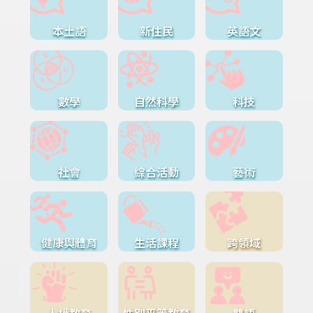
本土語
新住民
英語文
數學
自然科學
科技
社會
綜合活動
藝術
健康與體育
生活課程
跨領域
人權教育
性別平等教育
雙語