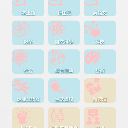
本土語
新住民
英語文
數學
自然科學
科技
社會
綜合活動
藝術
健康與體育
生活課程
跨領域
人權教育
性別平等教育
雙語