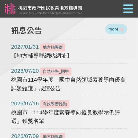
跳到主要內容
訊息公告
more
2027/01/31
地方輔導群
【地方輔導群網站網址】
2026/07/20
自然科學_國中
桃園市114學年度「國中自然領域素養導向優良
試題甄選」成績公告
2026/07/16
有效學習推動
桃園市「114學年度素養導向優良教學示例評
選」獲獎名單
2026/07/09
地方輔導群