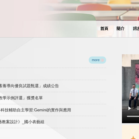
首頁
簡介
訊
more
域素養導向優良試題甄選」成績公告
良教學示例評選」獲獎名單
)-科技輔助自主學習:Gemini的實作與應用
表藝教案設計》_國小表藝組