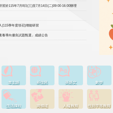
15年7月8日(三)至7月14日(二)09:00-16:00辦理
(115學年度領召)增能研習
域素養導向優良試題甄選」成績公告
本土語
新住民
英語文
數學
生活課程
跨領域
人權教育
性別平等教育