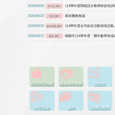
2026/06/26
114學年度閩南語文教學師資培訓研習於1
本土語_國小
2026/06/25
期末團務會議
社會_國中
2026/06/23
114學年度全市綜合活動領域召集人
綜合活動_國中
2026/06/22
桃園市114學年度「國中數學領
數學_國中
有效學習推動
精進教學推動
國語文
綜合活動
藝術
健康與體育