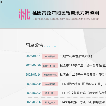
跳到主要內容
:::
:::
訊息公告
Announcements
2027/01/31
【地方輔導群網站網址】
地方輔導群
2026/07/20
桃園市114學年度「國中自然領
自然科學_國中
2026/07/16
桃園市「114學年度素養導向優
有效學習推動
2026/07/09
11401團務計畫 團員增能研習(三
地方輔導群
2026/07/02
114-2跨校學習社群《數位融入
藝術_國小
2026/06/26
114學年度第二學期 6月聯席會議
社會_國小