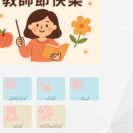
自然科學
科技
社會
雙語
地方輔導群