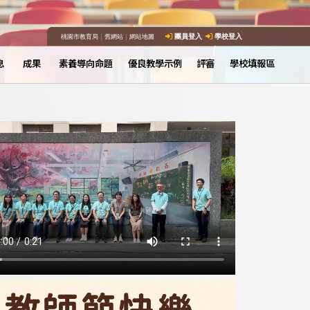
桃園市教育局
｜
舊網站
｜
網站地圖
團員登入
學校登入
息
成果
素養導向命題
優良教學示例
評審
學校填報區