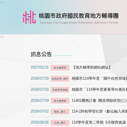
跳到主要內容
:::
:::
訊息公告
Announcements
2027/01/31
【地方輔導群網站網址】
地方輔導群
2026/07/20
桃園市114學年度「國中自然領
自然科學_國中
2026/07/16
桃園市「114學年度素養導向優
有效學習推動
2026/07/09
11401團務計畫 團員增能研習(三
地方輔導群
2026/07/02
114-2跨校學習社群《數位融入
藝術_國小
2026/06/26
114學年度第二學期 6月聯席會議
社會_國小