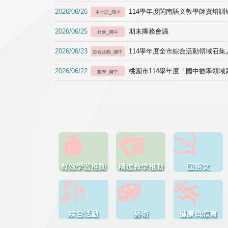
2026/06/26
114學年度閩南語文教學師資培訓研習於1
本土語_國小
2026/06/25
期末團務會議
社會_國中
2026/06/23
114學年度全市綜合活動領域召集人
綜合活動_國中
2026/06/22
桃園市114學年度「國中數學領
數學_國中
有效學習推動
精進教學推動
國語文
綜合活動
藝術
健康與體育