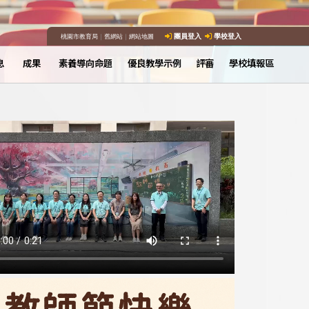
桃園市教育局
｜
舊網站
｜
網站地圖
團員登入
學校登入
息
成果
素養導向命題
優良教學示例
評審
學校填報區