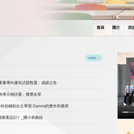
首頁
簡介
訊
more
域素養導向優良試題甄選」成績公告
良教學示例評選」獲獎名單
)-科技輔助自主學習:Gemini的實作與應用
表藝教案設計》_國小表藝組