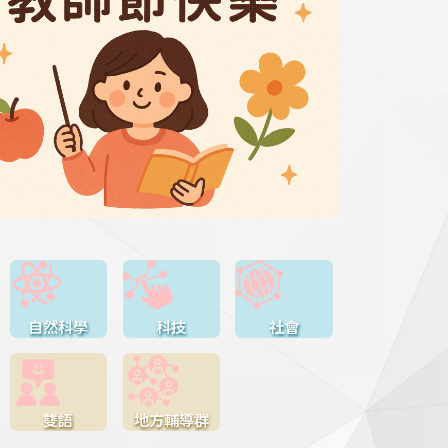
自然科學
科技
社會
雙語
地方輔導群