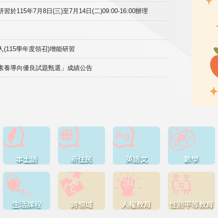
15年7月8日(三)至7月14日(二)09:00-16:00辦理
(115學年度領召)增能研習
域素養導向優良試題甄選」成績公告
本土語
新住民
英語文
數學
生活課程
跨領域
人權教育
性別平等教育