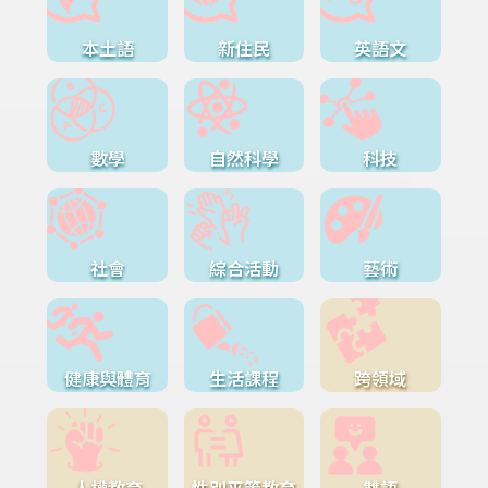
本土語
新住民
英語文
數學
自然科學
科技
社會
綜合活動
藝術
健康與體育
生活課程
跨領域
人權教育
性別平等教育
雙語