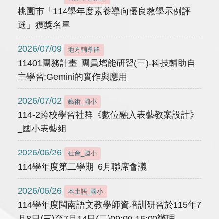
桃園市「114學年度素養導向優良教學示例評
選」獲獎名單
2026/07/09
地方輔導群
11401團務計畫 團員增能研習(三)-科技輔助自
主學習:Gemini的實作與應用
2026/07/02
藝術_國小
114-2跨校學習社群《數位融入表藝教案設計》
_國小表藝組
2026/06/26
社會_國小
114學年度第二學期 6月聯席會議
2026/06/26
本土語_國小
114學年度閩南語文教學師資培訓研習於115年7
月8日(三)至7月14日(二)09:00-16:00辦理