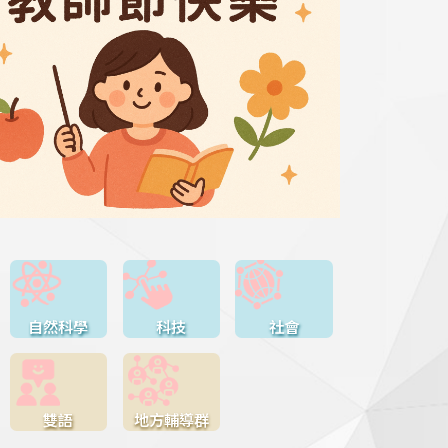
自然科學
科技
社會
雙語
地方輔導群