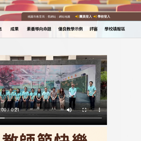
桃園市教育局
｜
舊網站
｜
網站地圖
團員登入
學校登入
息
成果
素養導向命題
優良教學示例
評審
學校填報區