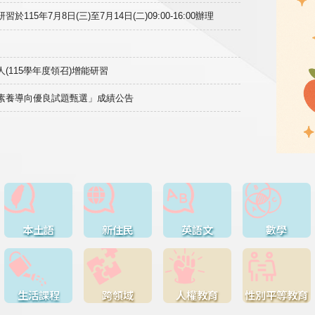
15年7月8日(三)至7月14日(二)09:00-16:00辦理
(115學年度領召)增能研習
域素養導向優良試題甄選」成績公告
本土語
新住民
英語文
數學
生活課程
跨領域
人權教育
性別平等教育