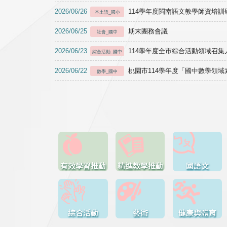
2026/06/26
114學年度閩南語文教學師資培訓研習於1
本土語_國小
2026/06/25
期末團務會議
社會_國中
2026/06/23
114學年度全市綜合活動領域召集人
綜合活動_國中
2026/06/22
桃園市114學年度「國中數學領
數學_國中
有效學習推動
精進教學推動
國語文
綜合活動
藝術
健康與體育