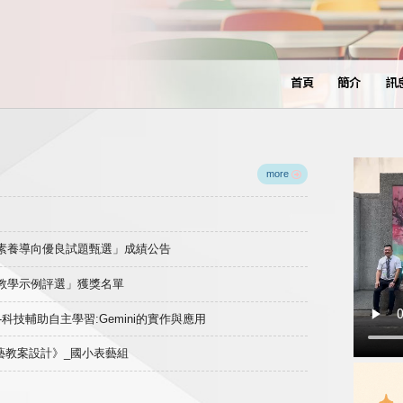
首頁
簡介
訊
more
域素養導向優良試題甄選」成績公告
良教學示例評選」獲獎名單
)-科技輔助自主學習:Gemini的實作與應用
表藝教案設計》_國小表藝組