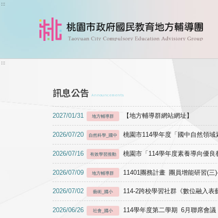
跳到主要內容
:::
:::
訊息公告
Announcements
2027/01/31
【地方輔導群網站網址】
地方輔導群
2026/07/20
桃園市114學年度「國中自然領
自然科學_國中
2026/07/16
桃園市「114學年度素養導向優
有效學習推動
2026/07/09
11401團務計畫 團員增能研習(三
地方輔導群
2026/07/02
114-2跨校學習社群《數位融入
藝術_國小
2026/06/26
114學年度第二學期 6月聯席會議
社會_國小