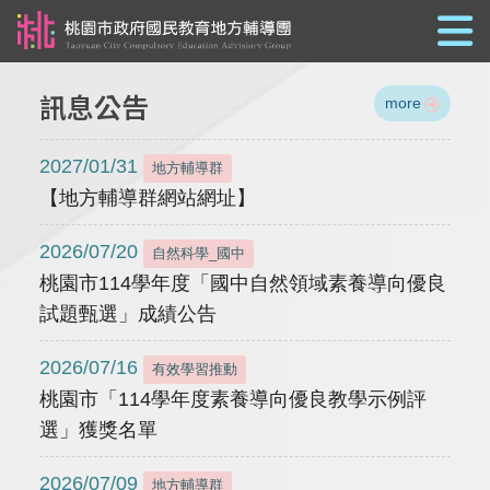
跳到主要內容
訊息公告
more
2027/01/31
地方輔導群
【地方輔導群網站網址】
2026/07/20
自然科學_國中
桃園市114學年度「國中自然領域素養導向優良
試題甄選」成績公告
2026/07/16
有效學習推動
桃園市「114學年度素養導向優良教學示例評
選」獲獎名單
2026/07/09
地方輔導群