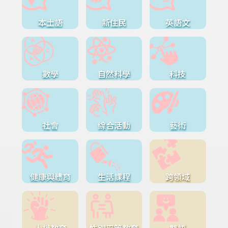
本土語
新住民
英語文
數學
自然科學
科技
社會
綜合活動
藝術
健康與體育
生活課程
跨領域
人權教育
性別平等教育
雙語