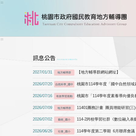
跳到主要內容
:::
:::
訊息公告
Announcements
2027/01/31
【地方輔導群網站網址】
地方輔導群
2026/07/20
桃園市114學年度「國中自然領
自然科學_國中
2026/07/16
桃園市「114學年度素養導向優
有效學習推動
2026/07/09
11401團務計畫 團員增能研習(三
地方輔導群
2026/07/02
114-2跨校學習社群《數位融入
藝術_國小
2026/06/26
114學年度第二學期 6月聯席會議
社會_國小