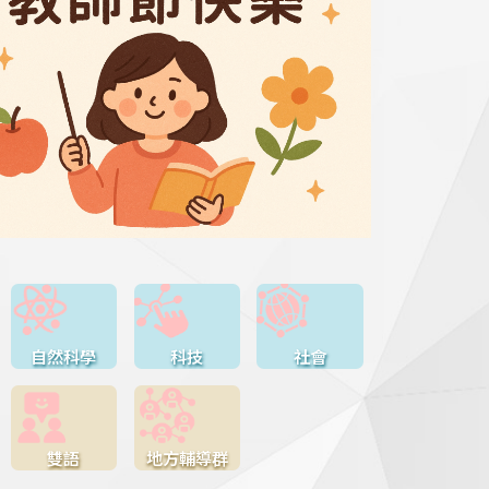
自然科學
科技
社會
雙語
地方輔導群