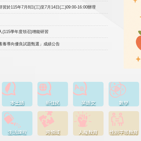
15年7月8日(三)至7月14日(二)09:00-16:00辦理
(115學年度領召)增能研習
域素養導向優良試題甄選」成績公告
本土語
新住民
英語文
數學
生活課程
跨領域
人權教育
性別平等教育