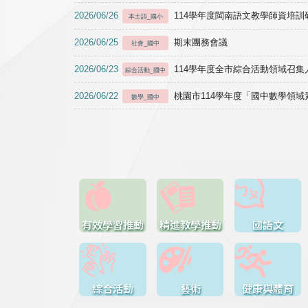
2026/06/26
114學年度閩南語文教學師資培訓研習於1
本土語_國小
2026/06/25
期末團務會議
社會_國中
2026/06/23
114學年度全市綜合活動領域召集人
綜合活動_國中
2026/06/22
桃園市114學年度「國中數學領
數學_國中
有效學習推動
精進教學推動
國語文
綜合活動
藝術
健康與體育