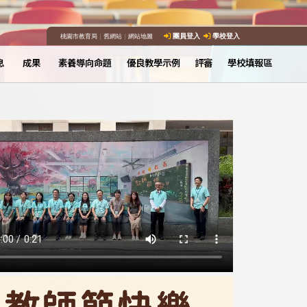
桃園市教育局
｜
舊網站
｜
網站地圖
團員登入
學校登入
息
成果
素養導向命題
優良教學示例
評審
學校填報區