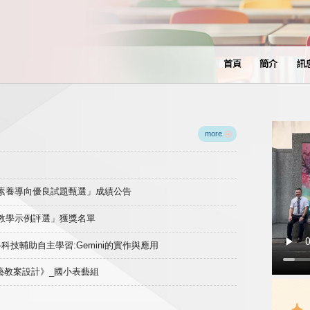
首頁
簡介
訊
more
域素養導向優良試題甄選」成績公告
良教學示例評選」獲獎名單
)-科技輔助自主學習:Gemini的實作與應用
表藝教案設計》_國小表藝組