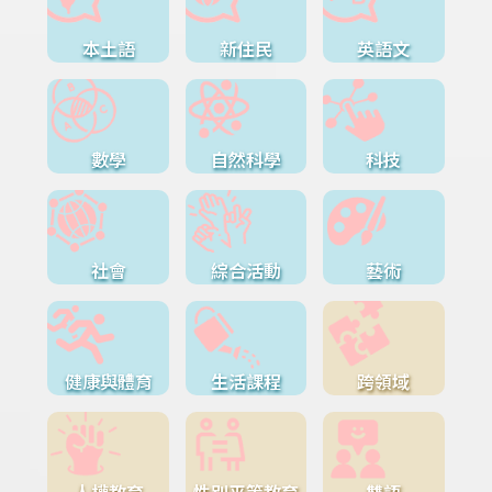
本土語
新住民
英語文
數學
自然科學
科技
社會
綜合活動
藝術
健康與體育
生活課程
跨領域
人權教育
性別平等教育
雙語