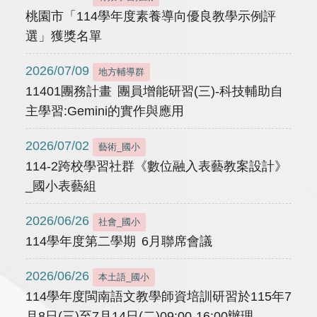
桃園市「114學年度素養導向優良教學示例評
選」獲獎名單
2026/07/09
地方輔導群
11401團務計畫 團員增能研習(三)-科技輔助自
主學習:Gemini的實作與應用
2026/07/02
藝術_國小
114-2跨校學習社群《數位融入表藝教案設計》
_國小表藝組
2026/06/26
社會_國小
114學年度第二學期 6月聯席會議
2026/06/26
本土語_國小
114學年度閩南語文教學師資培訓研習於115年7
月8日(三)至7月14日(二)09:00-16:00辦理