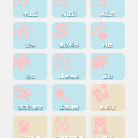
本土語
新住民
英語文
數學
自然科學
科技
社會
綜合活動
藝術
健康與體育
生活課程
跨領域
人權教育
性別平等教育
雙語