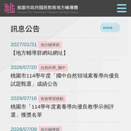
跳到主要內容
訊息公告
more
2027/01/31
地方輔導群
【地方輔導群網站網址】
2026/07/20
自然科學_國中
桃園市114學年度「國中自然領域素養導向優良
試題甄選」成績公告
2026/07/16
有效學習推動
桃園市「114學年度素養導向優良教學示例評
選」獲獎名單
2026/07/09
地方輔導群